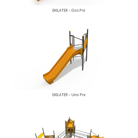
EKILATER – Dos Pre
EKILATER – Uno Pre