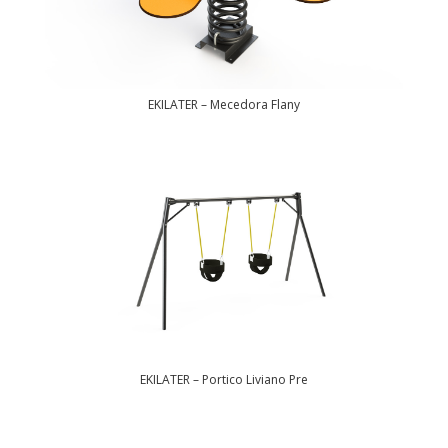
EKILATER – Mecedora Flany
EKILATER – Portico Liviano Pre