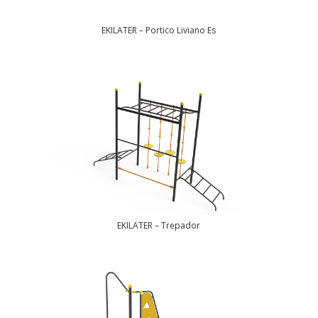
EKILATER – Portico Liviano Es
EKILATER – Trepador