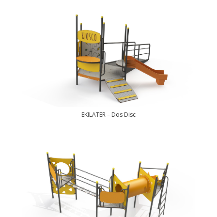
EKILATER – Dos Disc