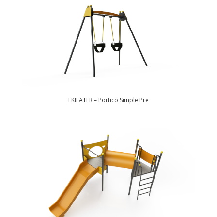
EKILATER – Portico Simple Pre