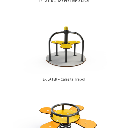
EKILATER – Dos Pre Doble Nivel
EKILATER – Calesita Trebol