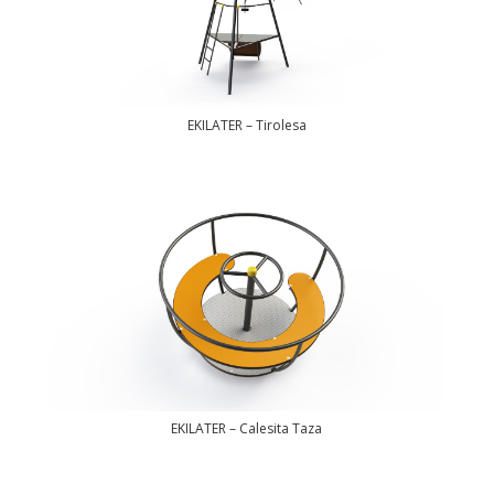
EKILATER – Tirolesa
EKILATER – Calesita Taza