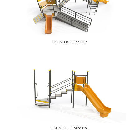
EKILATER – Disc Plus
EKILATER – Torre Pre