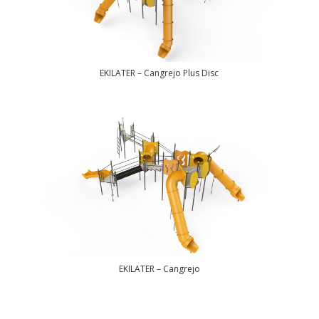
EKILATER – Cangrejo Plus Disc
EKILATER – Cangrejo