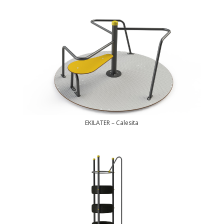
EKILATER – Calesita