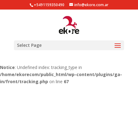
+5491159350490
info@ekore.com.ar
Notice
: Undefined index: tracking_type in
/home/ekorecom/public_html/wp-content/plugins/ga-
in/gainwp.php
on line
254
Notice
: Undefined index: tracking_type in
Select Page
/home/ekorecom/public_html/wp-content/plugins/ga-
in/front/tracking.php
on line
51
Notice
: Undefined index: tracking_type in
/home/ekorecom/public_html/wp-content/plugins/ga-
in/front/tracking.php
on line
67