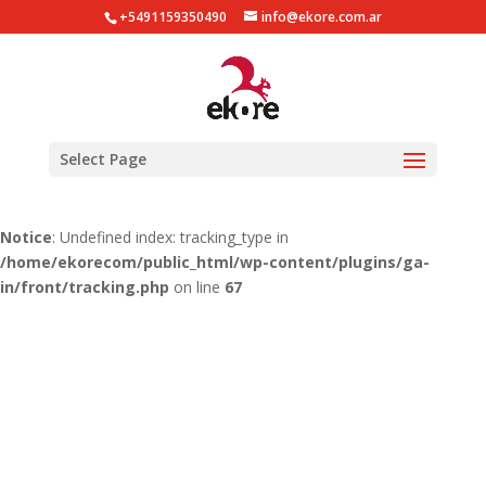
+5491159350490
info@ekore.com.ar
Notice
: Undefined index: tracking_type in
/home/ekorecom/public_html/wp-content/plugins/ga-
in/gainwp.php
on line
254
Notice
: Undefined index: tracking_type in
Select Page
/home/ekorecom/public_html/wp-content/plugins/ga-
in/front/tracking.php
on line
51
Notice
: Undefined index: tracking_type in
/home/ekorecom/public_html/wp-content/plugins/ga-
in/front/tracking.php
on line
67