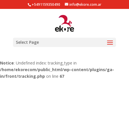
+5491159350490
info@ekore.com.ar
Notice
: Undefined index: tracking_type in
/home/ekorecom/public_html/wp-content/plugins/ga-
in/gainwp.php
on line
254
Notice
: Undefined index: tracking_type in
Select Page
/home/ekorecom/public_html/wp-content/plugins/ga-
in/front/tracking.php
on line
51
Notice
: Undefined index: tracking_type in
/home/ekorecom/public_html/wp-content/plugins/ga-
in/front/tracking.php
on line
67