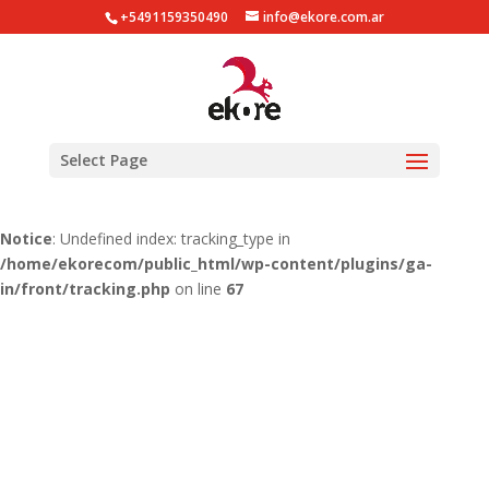
+5491159350490
info@ekore.com.ar
Notice
: Undefined index: tracking_type in
/home/ekorecom/public_html/wp-content/plugins/ga-
in/gainwp.php
on line
254
Notice
: Undefined index: tracking_type in
Select Page
/home/ekorecom/public_html/wp-content/plugins/ga-
in/front/tracking.php
on line
51
Notice
: Undefined index: tracking_type in
/home/ekorecom/public_html/wp-content/plugins/ga-
in/front/tracking.php
on line
67