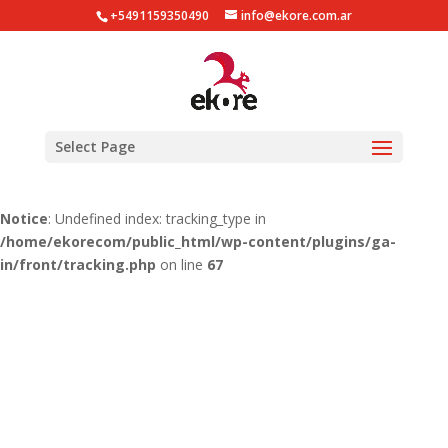
+5491159350490
info@ekore.com.ar
Notice
: Undefined index: tracking_type in
/home/ekorecom/public_html/wp-content/plugins/ga-
in/gainwp.php
on line
254
Notice
: Undefined index: tracking_type in
Select Page
/home/ekorecom/public_html/wp-content/plugins/ga-
in/front/tracking.php
on line
51
Notice
: Undefined index: tracking_type in
/home/ekorecom/public_html/wp-content/plugins/ga-
in/front/tracking.php
on line
67