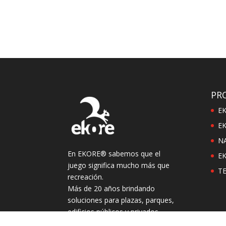
PR
E
EK
N
En EKORE® sabemos que el
E
juego significa mucho más que
T
recreación.
Más de 20 años brindando
soluciones para plazas, parques,
edificios públicos y privados.