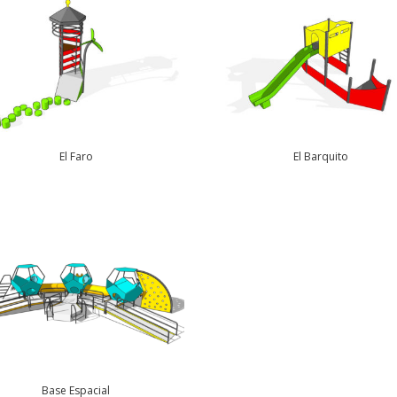
El Faro
El Barquito
Base Espacial