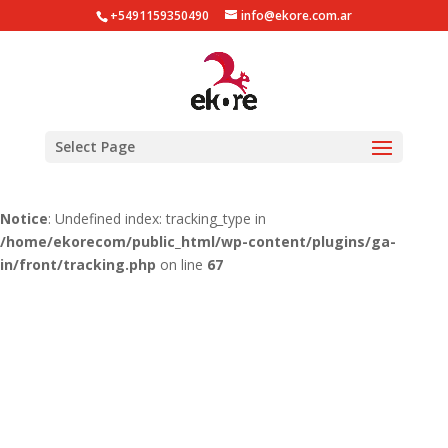
+5491159350490
info@ekore.com.ar
Notice
: Undefined index: tracking_type in
/home/ekorecom/public_html/wp-content/plugins/ga-
in/gainwp.php
on line
254
Notice
: Undefined index: tracking_type in
Select Page
/home/ekorecom/public_html/wp-content/plugins/ga-
in/front/tracking.php
on line
51
Notice
: Undefined index: tracking_type in
/home/ekorecom/public_html/wp-content/plugins/ga-
in/front/tracking.php
on line
67