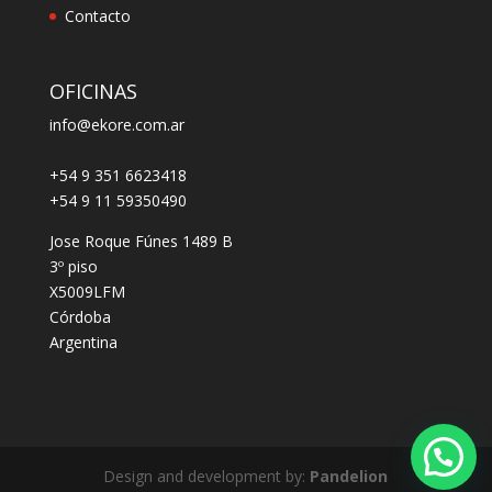
Contacto
OFICINAS
info@ekore.com.ar
+54 9 351 6623418
+54 9 11 59350490
Jose Roque Fúnes 1489 B
3º piso
X5009LFM
Córdoba
Argentina
Design and development by:
Pandelion