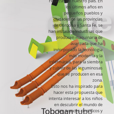
riquezas de nuestro país. En
los últimos años en
pequeños pueblos y
ciudades de las provincias
de Córdoba y Santa Fe, se
han instalado industrias que
producen maquinaria de
avanzada que ha
incorporado la tecnología
más moderna y la
informática, para la siembra
y cultivo de las leguminosas
que se producen en esa
zona.
Esto nos ha inspirado para
hacer esta propuesta que
intenta interesar a los niños
en descubrir el mundo de
los avances científicos y