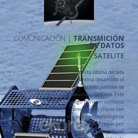
COMUNICACIÓN |
TRANSMICIÓN
DE DATOS
SATELITE
En esta última década
Argentina desarrolló el
primer satélite de
producción nacional. Este
juego pone en contacto
directo a los chicos con
los avances tecnológicos
logrados. Trepar por
rampas y recorrer el túnel