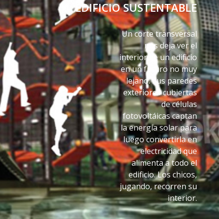
EDIFICIO SUSTENTABLE
Un corte transversal
nos deja ver el
interior de un edificio
en un futuro no muy
lejano. Sus paredes
exteriores cubiertas
de células
fotovoltáicas captan
la energía solar para
luego convertirla en
electricidad que
alimenta a todo el
edificio. Los chicos,
jugando, recorren su
interior.