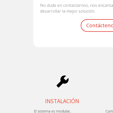
No dude en contactarnos, nos encanta
desarrollar la mejor solución.
Contácten
INSTALACIÓN
El sistema es modular,
Cump