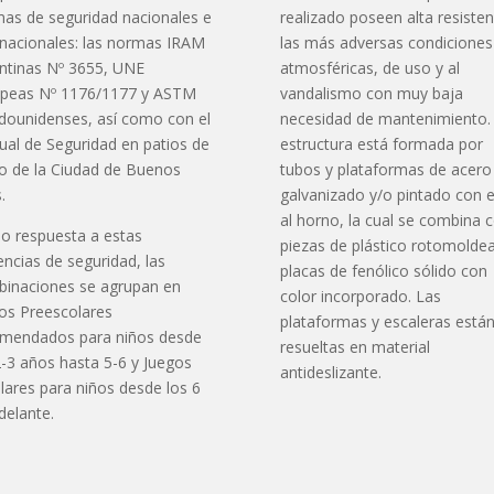
as de seguridad nacionales e
realizado poseen alta resisten
rnacionales: las normas IRAM
las más adversas condiciones
ntinas Nº 3655, UNE
atmosféricas, de uso y al
peas Nº 1176/1177 y ASTM
vandalismo con muy baja
dounidenses, así como con el
necesidad de mantenimiento.
al de Seguridad en patios de
estructura está formada por
o de la Ciudad de Buenos
tubos y plataformas de acero
.
galvanizado y/o pintado con 
al horno, la cual se combina 
 respuesta a estas
piezas de plástico rotomolde
encias de seguridad, las
placas de fenólico sólido con
inaciones se agrupan en
color incorporado. Las
os Preescolares
plataformas y escaleras está
mendados para niños desde
resueltas en material
2-3 años hasta 5-6 y Juegos
antideslizante.
lares para niños desde los 6
delante.