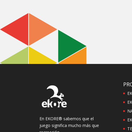
PR
E
EK
N
En EKORE® sabemos que el
E
juego significa mucho más que
T