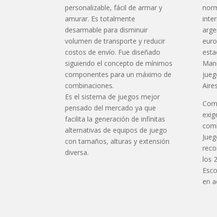
personalizable, fácil de armar y
norm
amurar. Es totalmente
inte
desarmable para disminuir
arge
volumen de transporte y reducir
euro
costos de envío. Fue diseñado
esta
siguiendo el concepto de mínimos
Manu
componentes para un máximo de
jueg
combinaciones.
Aires
Es el sistema de juegos mejor
Como
pensado del mercado ya que
exig
facilita la generación de infinitas
comb
alternativas de equipos de juego
Jueg
con tamaños, alturas y extensión
reco
diversa.
los 
Esco
en a