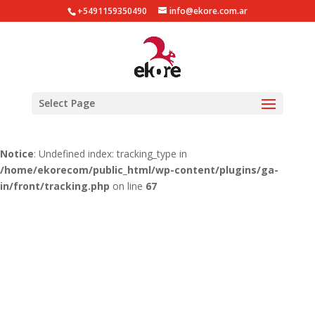
+5491159350490
info@ekore.com.ar
Notice
: Undefined index: tracking_type in
/home/ekorecom/public_html/wp-content/plugins/ga-
in/gainwp.php
on line
254
Notice
: Undefined index: tracking_type in
Select Page
/home/ekorecom/public_html/wp-content/plugins/ga-
in/front/tracking.php
on line
51
Notice
: Undefined index: tracking_type in
/home/ekorecom/public_html/wp-content/plugins/ga-
in/front/tracking.php
on line
67