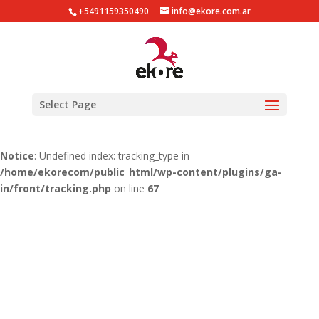
+5491159350490
info@ekore.com.ar
Notice
: Undefined index: tracking_type in
/home/ekorecom/public_html/wp-content/plugins/ga-
in/gainwp.php
on line
254
Notice
: Undefined index: tracking_type in
Select Page
/home/ekorecom/public_html/wp-content/plugins/ga-
in/front/tracking.php
on line
51
Notice
: Undefined index: tracking_type in
/home/ekorecom/public_html/wp-content/plugins/ga-
in/front/tracking.php
on line
67