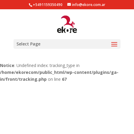
+5491159350490
info@ekore.com.ar
Notice
: Undefined index: tracking_type in
/home/ekorecom/public_html/wp-content/plugins/ga-
in/gainwp.php
on line
254
Notice
: Undefined index: tracking_type in
Select Page
/home/ekorecom/public_html/wp-content/plugins/ga-
in/front/tracking.php
on line
51
Notice
: Undefined index: tracking_type in
/home/ekorecom/public_html/wp-content/plugins/ga-
in/front/tracking.php
on line
67