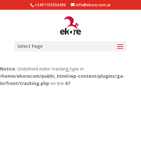
+5491159350490
info@ekore.com.ar
Notice
: Undefined index: tracking_type in
/home/ekorecom/public_html/wp-content/plugins/ga-
in/gainwp.php
on line
254
Notice
: Undefined index: tracking_type in
Select Page
/home/ekorecom/public_html/wp-content/plugins/ga-
in/front/tracking.php
on line
51
Notice
: Undefined index: tracking_type in
/home/ekorecom/public_html/wp-content/plugins/ga-
in/front/tracking.php
on line
67