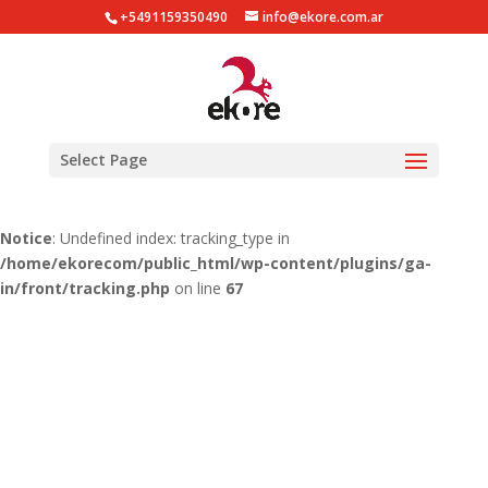
+5491159350490
info@ekore.com.ar
Notice
: Undefined index: tracking_type in
/home/ekorecom/public_html/wp-content/plugins/ga-
in/gainwp.php
on line
254
Notice
: Undefined index: tracking_type in
Select Page
/home/ekorecom/public_html/wp-content/plugins/ga-
in/front/tracking.php
on line
51
Notice
: Undefined index: tracking_type in
/home/ekorecom/public_html/wp-content/plugins/ga-
in/front/tracking.php
on line
67