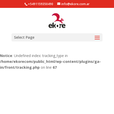
+5491159350490
info@ekore.com.ar
Notice
: Undefined index: tracking_type in
/home/ekorecom/public_html/wp-content/plugins/ga-
in/gainwp.php
on line
254
Notice
: Undefined index: tracking_type in
Select Page
/home/ekorecom/public_html/wp-content/plugins/ga-
in/front/tracking.php
on line
51
Notice
: Undefined index: tracking_type in
/home/ekorecom/public_html/wp-content/plugins/ga-
in/front/tracking.php
on line
67