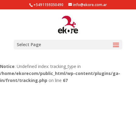
+5491159350490
info@ekore.com.ar
Notice
: Undefined index: tracking_type in
/home/ekorecom/public_html/wp-content/plugins/ga-
in/gainwp.php
on line
254
Notice
: Undefined index: tracking_type in
Select Page
/home/ekorecom/public_html/wp-content/plugins/ga-
in/front/tracking.php
on line
51
Notice
: Undefined index: tracking_type in
/home/ekorecom/public_html/wp-content/plugins/ga-
in/front/tracking.php
on line
67