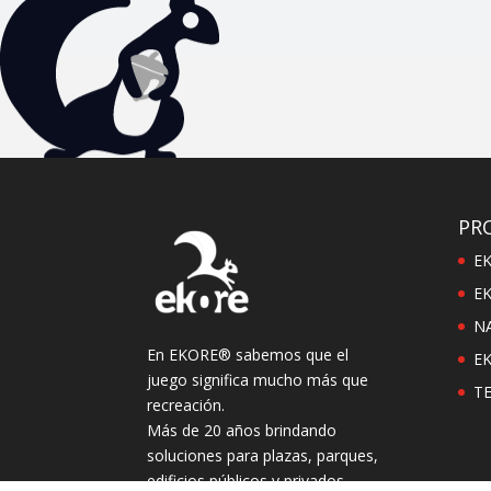
PR
E
EK
N
En EKORE® sabemos que el
E
juego significa mucho más que
T
recreación.
Más de 20 años brindando
soluciones para plazas, parques,
edificios públicos y privados.