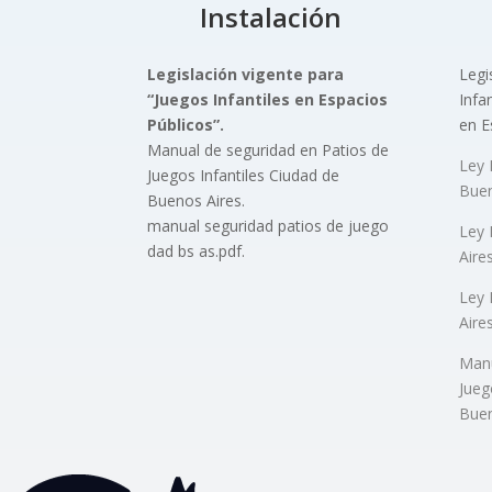
Instalación
Legislación vigente para
Legi
“Juegos Infantiles
en Espacios
Infan
Públicos”.
en E
Manual de seguridad en Patios de
Ley 
Juegos Infantiles Ciudad de
Buen
Buenos Aires.
manual seguridad patios de juego
Ley 
dad bs as.pdf.
Aire
Ley 
Aire
Manu
Jueg
Buen