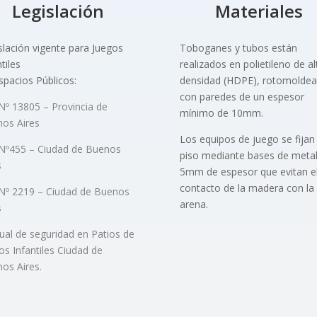
Legislación
Materiales
slación vigente para Juegos
Toboganes y tubos están
tiles
realizados en polietileno de al
spacios Públicos:
densidad (HDPE), rotomolde
con paredes de un espesor
Nº 13805 – Provincia de
mínimo de 10mm.
os Aires
Los equipos de juego se fijan 
Nº455 – Ciudad de Buenos
piso mediante bases de metal
s
5mm de espesor que evitan e
contacto de la madera con la
Nº 2219 – Ciudad de Buenos
arena.
s
al de seguridad en Patios de
os Infantiles Ciudad de
os Aires.