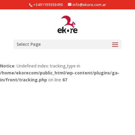
+5491159350490
info@ekore.com.ar
Notice
: Undefined index: tracking_type in
/home/ekorecom/public_html/wp-content/plugins/ga-
in/gainwp.php
on line
254
Notice
: Undefined index: tracking_type in
Select Page
/home/ekorecom/public_html/wp-content/plugins/ga-
in/front/tracking.php
on line
51
Notice
: Undefined index: tracking_type in
/home/ekorecom/public_html/wp-content/plugins/ga-
in/front/tracking.php
on line
67