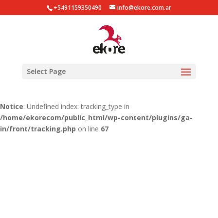
+5491159350490
info@ekore.com.ar
Notice
: Undefined index: tracking_type in
/home/ekorecom/public_html/wp-content/plugins/ga-
in/gainwp.php
on line
254
Notice
: Undefined index: tracking_type in
Select Page
/home/ekorecom/public_html/wp-content/plugins/ga-
in/front/tracking.php
on line
51
Notice
: Undefined index: tracking_type in
/home/ekorecom/public_html/wp-content/plugins/ga-
in/front/tracking.php
on line
67