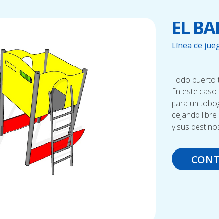
EL B
Línea de jue
Todo puerto t
En este caso 
para un tobog
dejando libre
y sus destino
CONT