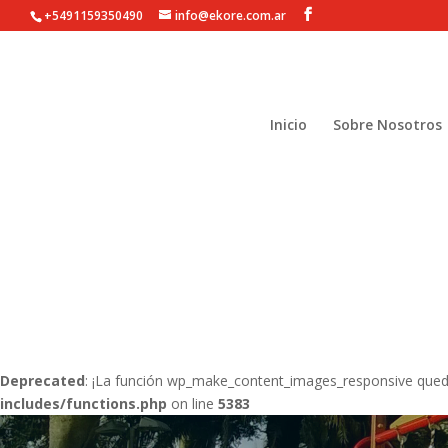
+5491159350490
info@ekore.com.ar
Notice
: Undefined index: tracking_type in
/home/ekorecom/public_
Notice
: Undefined index: tracking_type in
/home/ekorecom/public_
Inicio
Sobre Nosotros
Notice
: Undefined index: tracking_type in
/home/ekorecom/public_
Deprecated
: ¡La función wp_make_content_images_responsive que
includes/functions.php
on line
5383