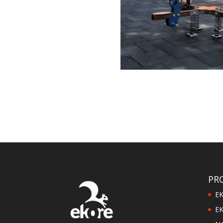
PR
E
EK