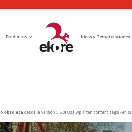
html/wp-content/plugins/ga-in/gainwp.php
on line
254
html/wp-content/plugins/ga-in/front/tracking.php
on line
51
Productos
Ideas y Tematizaciones
html/wp-content/plugins/ga-in/front/tracking.php
on line
67
dó
obsoleta
desde la versión 5.5.0! Usá wp_filter_content_tags() en su