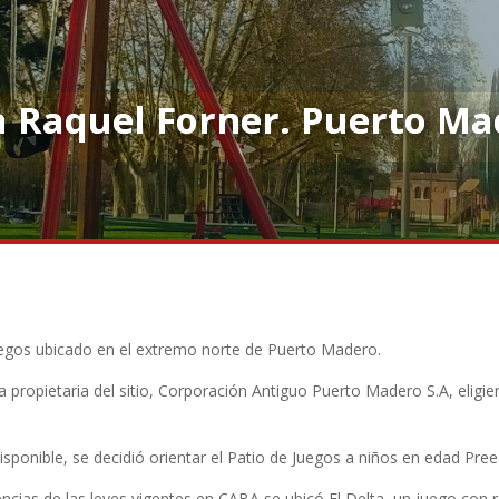
a Raquel Forner. Puerto Ma
egos ubicado en el extremo norte de Puerto Madero.
 propietaria del sitio, Corporación Antiguo Puerto Madero S.A, eligie
sponible, se decidió orientar el Patio de Juegos a niños en edad Pree
ncias de las leyes vigentes en CABA se ubicó El Delta, un juego con 