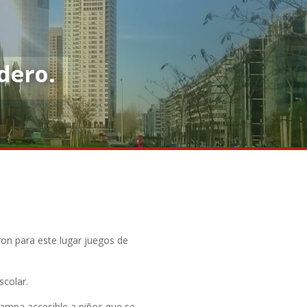
dero.
ron para este lugar juegos de
scolar.
rampa accesible a niños que se